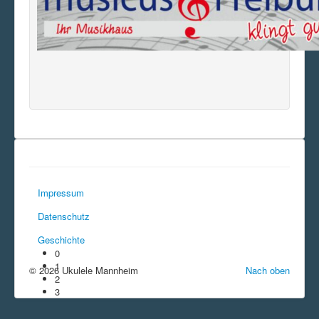
Impressum
Datenschutz
Geschichte
0
1
© 2026 Ukulele Mannheim
Nach oben
2
3