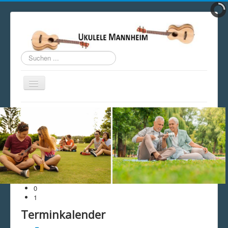
Suchen
...
Navigation
an/aus
Open menu
Home
Wir über uns
Ukulele Play Along
Unterricht
UkeLinks
Ukebuddy
Ukuleleboard
Weitere Ukulele Stammtische
San Jose Ukulele Club
0
Ukulele Schweiz
1
Ukulele Stammtischtermine 2026
Terminkalender