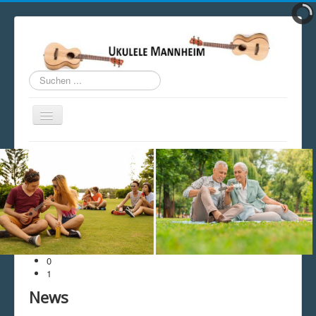
Suchen
...
Navigation
an/aus
Open menu
Home
Wir über uns
Ukulele Play Along
Unterricht
UkeLinks
Ukebuddy
Ukuleleboard
Weitere Ukulele Stammtische
San Jose Ukulele Club
0
Ukulele Schweiz
1
Ukulele Stammtischtermine 2026
News