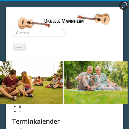
Suchen
...
Navigation
an/aus
Open menu
Home
Wir über uns
Ukulele Play Along
Unterricht
UkeLinks
Ukebuddy
Ukuleleboard
Weitere Ukulele Stammtische
San Jose Ukulele Club
0
Ukulele Schweiz
1
Ukulele Stammtischtermine 2026
Terminkalender