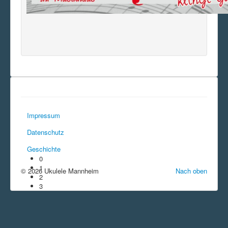
Impressum
Datenschutz
Geschichte
0
1
© 2026 Ukulele Mannheim
Nach oben
2
3