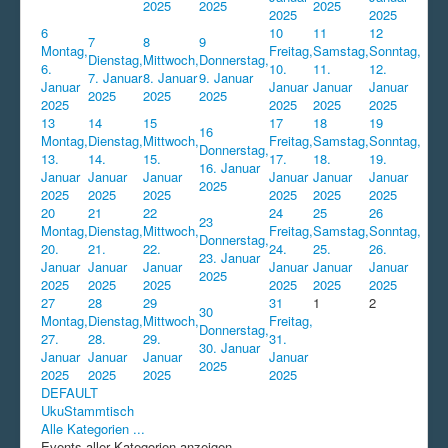
2025
2025
2025
2025
2025
6
10
11
12
7
8
9
Montag,
Freitag,
Samstag,
Sonntag,
Dienstag,
Mittwoch,
Donnerstag,
6.
10.
11.
12.
7. Januar
8. Januar
9. Januar
Januar
Januar
Januar
Januar
2025
2025
2025
2025
2025
2025
2025
13
14
15
17
18
19
16
Montag,
Dienstag,
Mittwoch,
Freitag,
Samstag,
Sonntag,
Donnerstag,
13.
14.
15.
17.
18.
19.
16. Januar
Januar
Januar
Januar
Januar
Januar
Januar
2025
2025
2025
2025
2025
2025
2025
20
21
22
24
25
26
23
Montag,
Dienstag,
Mittwoch,
Freitag,
Samstag,
Sonntag,
Donnerstag,
20.
21.
22.
24.
25.
26.
23. Januar
Januar
Januar
Januar
Januar
Januar
Januar
2025
2025
2025
2025
2025
2025
2025
27
28
29
31
1
2
30
Montag,
Dienstag,
Mittwoch,
Freitag,
Donnerstag,
27.
28.
29.
31.
30. Januar
Januar
Januar
Januar
Januar
2025
2025
2025
2025
2025
DEFAULT
UkuStammtisch
Alle Kategorien ...
Events aller Kategorien anzeigen